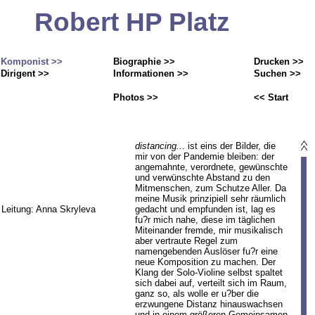
Robert HP Platz
Komponist >>
Biographie >>
Drucken >>
Dirigent >>
Informationen >>
Suchen >>
Photos >>
<< Start
distancing..
. ist eins der Bilder, die
mir von der Pandemie bleiben: der
angemahnte, verordnete, gewünschte
und verwünschte Abstand zu den
Mitmenschen, zum Schutze Aller. Da
meine Musik prinzipiell sehr räumlich
 Leitung: Anna Skryleva
gedacht und empfunden ist, lag es
fu?r mich nahe, diese im täglichen
Miteinander fremde, mir musikalisch
aber vertraute Regel zum
namengebenden Auslöser fu?r eine
neue Komposition zu machen. Der
Klang der Solo-Violine selbst spaltet
sich dabei auf, verteilt sich im Raum,
ganz so, als wolle er u?ber die
erzwungene Distanz hinauswachsen
und in einem größeren Gemeinsamen