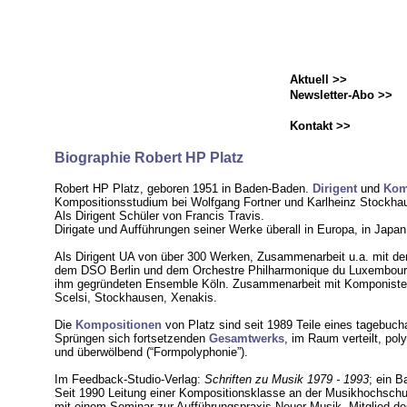
Aktuell >>
Newsletter-Abo >>
Kontakt >>
Biographie Robert HP Platz
Robert HP Platz, geboren 1951 in Baden-Baden.
Dirigent
und
Kom
Kompositionsstudium bei Wolfgang Fortner und Karlheinz Stockha
Als Dirigent
Schüler von Francis Travis.
Dirigate und Aufführungen seiner Werke überall in Europa, in Jap
Als Dirigent UA von über 300 Werken, Zusammenarbeit u.a. mit d
dem DSO Berlin und dem Orchestre Philharmonique du Luxembourg
ihm gegründeten Ensemble Köln. Zusammenarbeit mit Komponiste
Scelsi, Stockhausen, Xenakis.
Die
Kompositionen
von Platz sind seit 1989 Teile eines tagebucha
Sprüngen sich fortsetzenden
Gesamtwerks
, im Raum verteilt, po
und überwölbend (“Formpolyphonie”).
Im Feedback-Studio-Verlag:
Schriften zu Musik 1979 - 1993
; ein B
Seit 1990 Leitung einer Kompositionsklasse an der Musikhochschu
mit einem Seminar zur Aufführungspraxis Neuer Musik. Mitglied de