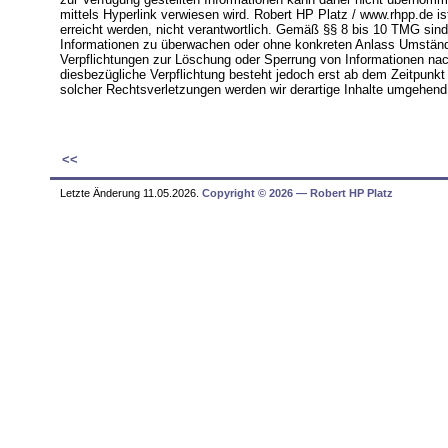
mittels Hyperlink verwiesen wird. Robert HP Platz / www.rhpp.de is
erreicht werden, nicht verantwortlich. Gemäß §§ 8 bis 10 TMG sind w
Informationen zu überwachen oder ohne konkreten Anlass Umstände
Verpflichtungen zur Löschung oder Sperrung von Informationen nach
diesbezügliche Verpflichtung besteht jedoch erst ab dem Zeitpunk
solcher Rechtsverletzungen werden wir derartige Inhalte umgehend
Des weiteren behält sich Robert HP Platz / www.rhpp.de das Recht
vorzunehmen.
Haftungsausschluss für Links
<<
Unser Angebot enthält Links zu Webseiten Dritter, auf deren Inhal
diese fremden Inhalte auch keine Gewähr. Für die Inhalte der verlin
verantwortlich. Die auf unserer Webseite verlinkten Seiten wurden
Letzte Änderung 11.05.2026.
Copyright © 2026 ― Robert HP Platz
Rechtswidrige Inhalte waren dabei nicht erkennbar. Eine dauerhafte 
ohne konkreten Anlass (etwa Anhaltspunkte für eine Rechtsverlet
werden wir unverzüglich und angemessen reagieren (etwa derartig
Urheberrechtlicher Hinweis
Inhalt, Struktur und Graphik des Internet-Auftritts von Robert HP P
Vervielfältigung, Bearbeitung, Verbreitung sowie jede Art der Ver
Texten, Textteilen oder Bildmaterial und anderen Inhalten dieser 
jeweiligen Urhebers. Urheberrechtlich geschützte Inhalte Dritter au
Urheberrechtsverletzung feststellen, bitten wir um einen entsprec
Redaktion, Graphik
Birgit Gotzes
birgit@gotzes.eu