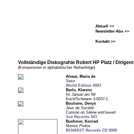
Aktuell >>
Newsletter-Abo >>
Kontakt >>
Vollständige Diskograhie Robert HP Platz / Dirigent
(Komponisten in alphabetischer Reihenfolge)
Alvear, Maria de
Sexo
World Edition 0003
Barlo,
Klarenz
Im Januar am Nil
Koch/Schwann 3-5037-1
Bouliane,
Denys
Jeux de Société
Comme un Silène entr'ouvert
Sne Records 543
Boehmer,
Konrad
Nomos Protos
BVHAAST Records CD 9008