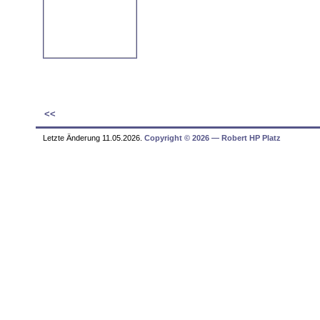
Nikolaus Brass
Choral and Orchestral Works Vol. 2
similar sounds Music
for orchestra (19
<<
Radio-Sinfonieorchester Stuttgart des
Neos 11911
Letzte Änderung 11.05.2026.
Copyright © 2026 ― Robert HP Platz
Herrmann, Arnulf
Panorama (2003)
col legno WWE 2CD 20230
(Dokumentation Donaueschinger Musik
Heyn, Volker
PhRYh
für 8 Streicher und Klavier
Kristi Becker (Klavier), Ensemble Köln
Beilage-CD zu
Kammerton der Gegen
Hilberg. Wittener Tage für Neue Kamm
Heyn, Volker
SMPH